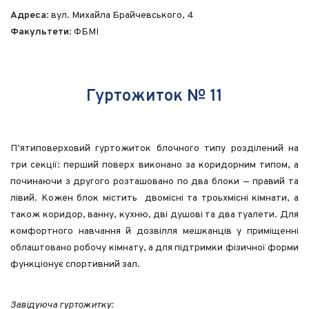
ГУРТОЖИТОК №12
Адреса
: вул. Михайла Брайчевського, 4
Факультети
: ФБМІ
ГУРТОЖИТОК №13
ГУРТОЖИТОК №14
ГУРТОЖИТОК №15
Гуртожиток № 11
ГУРТОЖИТОК №16
ГУРТОЖИТОК №17
ГУРТОЖИТОК №18
П’ятиповерховий гуртожиток блочного типу розділений на
ГУРТОЖИТОК №19
три секції: перший поверх виконано за коридорним типом, а
ГУРТОЖИТОК №20
починаючи з другого розташовано по два блоки — правий та
лівий. Кожен блок містить двомісні та троьхмісні кімнати, а
ГУРТОЖИТОК №21
також коридор, ванну, кухню, дві душові та два туалети. Для
ГУРТОЖИТОК №22
комфортного навчання й дозвілля мешканців у приміщенні
облаштовано робочу кімнату, а для підтримки фізичної форми
ДОКУМЕНТИ
функціонує спортивний зал.
ЗРАЗКИ ЗАЯВ
ПОЛОЖЕННЯ ПРО ОПЛАТУ ЗА ПРОЖИВАННЯ І
Завідуюча гуртожитку: