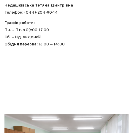
КОМУНАЛЬНІ ПОСЛУГИ
Недашківська Тетяна Дмитрівна
ДОГОВІР ПРО НАДАННЯ ПОСЛУГ З КОРИСТУВАННЯ
Телефон: (044)-204-90-14
(НАЙМУ) ЖИЛИМ ПРИМІЩЕННЯМ У ГУРТОЖИТКУ
КПІ ІМ. ІГОРЯ СІКОРСЬКОГО
Графік роботи:
ДОДАТОК З ПЕРЕЛІКОМ ЦІН НА ДОДАТКОВІ
Пн. – Пт.
з 09:00-17:00
ЕЛЕКТРОПРИЛАДИ
Сб. – Нд.
вихідний
ПОЛОЖЕННЯ ПРО КОРИСТУВАННЯ ГУРТОЖИТКОМ
Обідня перерва:
13:00 — 14:00
СТУДЕНТСЬКОГО МІСТЕЧКА КПІ ІМ. ІГОРЯ
СІКОРСЬКОГО
ПРАВИЛА ВНУТРІШНЬОГО РОЗПОРЯДКУ
ГУРТОЖИТКУ СТУДЕНТСЬКОГО МІСТЕЧКА КПІ ІМ.
ІГОРЯ СІКОРСЬКОГО
ПІЛЬГИ
ПІДТРИМКА
КОНТАКТИ
ПИТАННЯ & ВІДПОВІДІ
БЕЗПЕКА