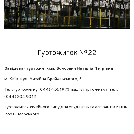
ГУРТОЖИТОК №12
ГУРТОЖИТОК №13
ГУРТОЖИТОК №14
ГУРТОЖИТОК №15
ГУРТОЖИТОК №16
ГУРТОЖИТОК №17
Гуртожиток №22
ГУРТОЖИТОК №18
ГУРТОЖИТОК №19
Завідувач гуртожитком: Вонсович Наталія Петрівна
ГУРТОЖИТОК №20
м. Київ, вул. Михайла Брайчевського, 6.
ГУРТОЖИТОК №21
Тел. гуртожитку (044) 456 19 73, вахта гуртожитку: тел.
ГУРТОЖИТОК №22
(044) 204 90 12
Гуртожиток сімейного типу для студентів та аспірантів КПІ ім.
ДОКУМЕНТИ
Ігоря Сікорського.
ЗРАЗКИ ЗАЯВ
ПОЛОЖЕННЯ ПРО ОПЛАТУ ЗА ПРОЖИВАННЯ І