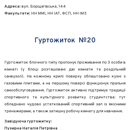
ГУРТОЖИТОК №12
Адреса:
вул. Борщагівська, 144
Факультети:
НН ММІ, НН ІАТ, ФСП, НН ІМЗ
ГУРТОЖИТОК №13
ГУРТОЖИТОК №14
ГУРТОЖИТОК №15
Гуртожиток №20
ГУРТОЖИТОК №16
ГУРТОЖИТОК №17
ГУРТОЖИТОК №18
Гуртожиток блочного типу пропонує проживання по 3 особи в
ГУРТОЖИТОК №19
кімнаті (у блоці розташовані дві кімнати та роздільний
ГУРТОЖИТОК №20
санвузол). На кожному крилі поверху облаштовано кухні з
газовими плитами, а на першому поверсі функціонує пральня
ГУРТОЖИТОК №21
самообслуговування. Гуртожиток активно підтримує традиції
ГУРТОЖИТОК №22
спортивного та культурного розвитку студентства: тут
обладнано чудово устаткований спортивний зал із якісними
ДОКУМЕНТИ
тренажерами, а також затишну робочу кімнату для навчання.
ЗРАЗКИ ЗАЯВ
Завідуюча гуртожитку:
ПОЛОЖЕННЯ ПРО ОПЛАТУ ЗА ПРОЖИВАННЯ І
Пузирна Наталія Петрівна