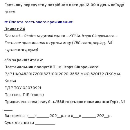
Гостьову перепустку потрібно здати до 12.00 в день виїзду
ГУРТОЖИТОК №12
гостя
ГУРТОЖИТОК №13
⇒ Оплата гостьового проживання:
ГУРТОЖИТОК №14
Приват 24
ГУРТОЖИТОК №15
Платежі — Освіта та дитячі садки — КПІ ім. Ігоря Сікорського —
ГУРТОЖИТОК №16
Гостьове проживання в гуртожитку ( ПІБ гостя, період, №
ГУРТОЖИТОК №17
гуртожитку, сума)
ГУРТОЖИТОК №18
або за
реквізитами:
ГУРТОЖИТОК №19
Постачальник послуг: КПІ ім. Ігоря Сікорського
Р/Р UA048201720313271001202013853 МФО 820172 ДКСУ м.
ГУРТОЖИТОК №20
Києва
ГУРТОЖИТОК №21
ЕДРПОУ 02070921
ГУРТОЖИТОК №22
Платник ПІБ (гостя)
Призначення платежу б.н./
538 гостьове проживання
Гурт. №
ДОКУМЕНТИ
____
За термін з «___»______ 202__р. по «___» _______ 202__р.
ЗРАЗКИ ЗАЯВ
Сума до сплати __________
ПОЛОЖЕННЯ ПРО ОПЛАТУ ЗА ПРОЖИВАННЯ І