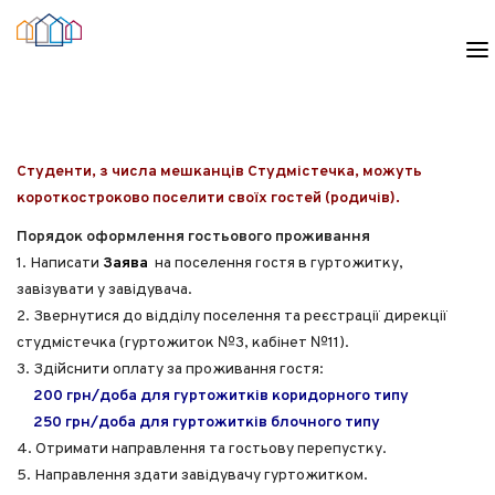
ПОСЕЛЕННЯ
ПОСЕЛЕННЯ СТУДЕНТІВ ТА АСПІРАНТІВ
Студенти, з числа мешканців Студмістечка, можуть
ПОСЕЛЕННЯ ГОСТЕЙ
короткостроково поселити своїх гостей (родичів).
ПОСЕЛЕННЯ ДО СІМЕЙНИХ ГУРТОЖИТКІВ
Порядок оформлення гостьового проживання
1. Написати
Заява
на поселення гостя в гуртожитку,
ГУРТОЖИТКИ
завізувати у завідувача.
ГУРТОЖИТОК №3
2. Звернутися до відділу поселення та реєстрації дирекції
студмістечка (гуртожиток №3, кабінет №11).
ГУРТОЖИТОК №4
3. Здійснити оплату за проживання гостя:
ГУРТОЖИТОК №6
200 грн/доба для гуртожитків коридорного типу
ГУРТОЖИТОК №7
250 грн/доба для гуртожитків блочного типу
ГУРТОЖИТОК №8
4. Отримати направлення та гостьову перепустку.
5. Направлення здати завідувачу гуртожитком.
ГУРТОЖИТОК №11